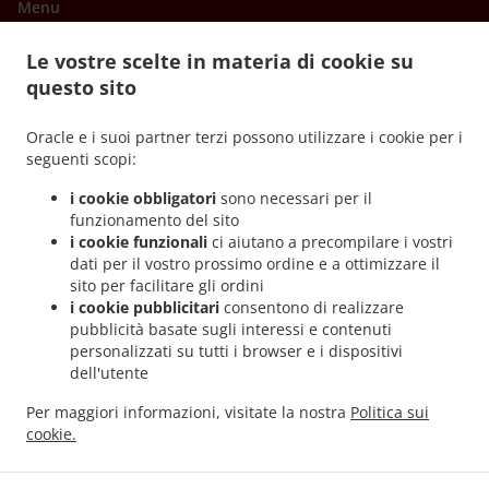
Menu
Offerte Speciali
Le vostre scelte in materia di cookie su
Prenotazioni tavoli
questo sito
Ordina in anticipo
Oracle e i suoi partner terzi possono utilizzare i cookie per i
Contattaci
seguenti scopi:
i cookie obbligatori
sono necessari per il
funzionamento del sito
.
.
Pizza Servizio di consegna Foča
Pizza Servizio di consegna Фоча
Pizza Servizio di
i cookie funzionali
ci aiutano a precompilare i vostri
.
.
consegna Градац
Pizza Servizio di consegna Gradac Šukovac
Pizza Servizio di
dati per il vostro prossimo ordine e a ottimizzare il
.
.
sito per facilitare gli ordini
consegna Gradac
Pizza Servizio di consegna Патковина
Pizza Servizio di consegna
i cookie pubblicitari
consentono di realizzare
.
.
.
Patkovina
Pizza Servizio di consegna Брод
Pizza Servizio di consegna Brod
Pizza
pubblicità basate sugli interessi e contenuti
.
.
Servizio di consegna Ђеђево
Pizza Servizio di consegna Đeđevo
Pizza Servizio di
personalizzati su tutti i browser e i dispositivi
.
.
consegna Штовић
Pizza Servizio di consegna Биоково
Hamburger Servizio di
dell'utente
.
.
.
consegna
Panini Servizio di consegna
Insalate Servizio di consegna
Colazione
Per maggiori informazioni, visitate la nostra
Politica sui
.
.
.
Servizio di consegna
Pljeskavice Consegna del cibo
giros Consegna del cibo
Fish &
cookie.
.
.
.
Chips Consegna del cibo
Chicken Consegna del cibo
ćevapčići Consegna del cibo
.
.
Fast food Servizio di consegna
Caffè Servizio di consegna
Consegna cibo da asporto