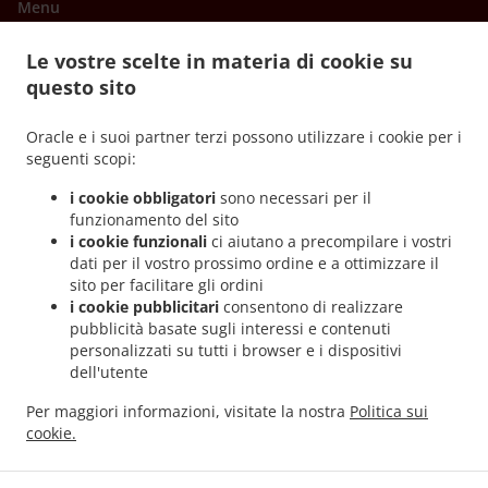
Menu
Offerte Speciali
Le vostre scelte in materia di cookie su
Prenotazioni tavoli
questo sito
Ordina in anticipo
Oracle e i suoi partner terzi possono utilizzare i cookie per i
Contattaci
seguenti scopi:
i cookie obbligatori
sono necessari per il
funzionamento del sito
.
.
Pizza Servizio di consegna Foča
Pizza Servizio di consegna Фоча
Pizza Servizio di
i cookie funzionali
ci aiutano a precompilare i vostri
.
.
consegna Градац
Pizza Servizio di consegna Gradac Šukovac
Pizza Servizio di
dati per il vostro prossimo ordine e a ottimizzare il
.
.
sito per facilitare gli ordini
consegna Gradac
Pizza Servizio di consegna Патковина
Pizza Servizio di consegna
i cookie pubblicitari
consentono di realizzare
.
.
.
Patkovina
Pizza Servizio di consegna Брод
Pizza Servizio di consegna Brod
Pizza
pubblicità basate sugli interessi e contenuti
.
.
Servizio di consegna Ђеђево
Pizza Servizio di consegna Đeđevo
Pizza Servizio di
personalizzati su tutti i browser e i dispositivi
.
.
consegna Штовић
Pizza Servizio di consegna Биоково
Hamburger Servizio di
dell'utente
.
.
.
consegna
Panini Servizio di consegna
Insalate Servizio di consegna
Colazione
Per maggiori informazioni, visitate la nostra
Politica sui
.
.
.
Servizio di consegna
Pljeskavice Consegna del cibo
giros Consegna del cibo
Fish &
cookie.
.
.
.
Chips Consegna del cibo
Chicken Consegna del cibo
ćevapčići Consegna del cibo
.
.
Fast food Servizio di consegna
Caffè Servizio di consegna
Consegna cibo da asporto