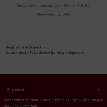
Restaurant phone number: +387 66 018 466
Menüwährung: BAM
Besplatna dostava u Foči.
Izvan mjesta Foča dostavljamo po dogovoru.
.
.
Datenschutzrichtlinie
Nutzungsbedingungen
Änderungen
der Cookie-Richtlinie