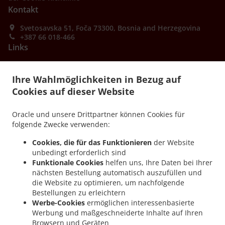
Kontakt
Svetosavska 51, Foča 73300, Bosnia and Herzegovina
+387 66 018-466
Links
Menü
Ihre Wahlmöglichkeiten in Bezug auf
Angebote
Cookies auf dieser Website
Tischreservierung
Oracle und unsere Drittpartner können Cookies für
Im Voraus bestellen
folgende Zwecke verwenden:
Kontakt
Cookies, die für das Funktionieren
der Website
unbedingt erforderlich sind
Funktionale Cookies
helfen uns, Ihre Daten bei Ihrer
.
.
.
Pizza Lieferservice Foča
Pizza Lieferservice Фоча
Pizza Lieferservice Градац
nächsten Bestellung automatisch auszufüllen und
.
.
Pizza Lieferservice Gradac Šukovac
die Website zu optimieren, um nachfolgende
Pizza Lieferservice Gradac
Pizza Lieferservice
Bestellungen zu erleichtern
.
.
.
Патковина
Pizza Lieferservice Patkovina
Pizza Lieferservice Брод
Pizza
Werbe-Cookies
ermöglichen interessenbasierte
.
.
.
Lieferservice Brod
Pizza Lieferservice Ђеђево
Pizza Lieferservice Đeđevo
Pizza
Werbung und maßgeschneiderte Inhalte auf Ihren
.
.
.
Lieferservice Штовић
Pizza Lieferservice Биоково
Burger Lieferservice
Browsern und Geräten