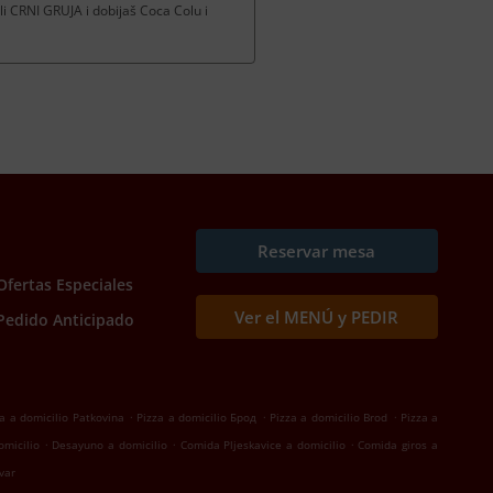
 CRNI GRUJA i dobijaš Coca Colu i
Reservar mesa
Ofertas Especiales
Ver el MENÚ y PEDIR
Pedido Anticipado
.
.
.
a a domicilio Patkovina
Pizza a domicilio Брод
Pizza a domicilio Brod
Pizza a
.
.
.
omicilio
Desayuno a domicilio
Comida Pljeskavice a domicilio
Comida giros a
var