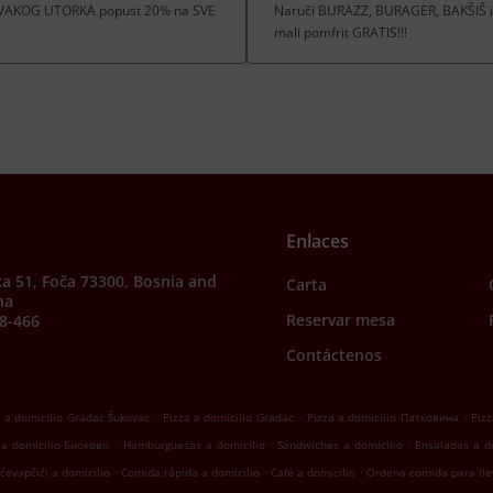
! SVAKOG UTORKA popust 20% na SVE
Naruči BURAZZ, BURAGER, BAKŠIŠ ili
mali pomfrit GRATIS!!!
Enlaces
a 51, Foča 73300, Bosnia and
Carta
na
Reservar mesa
8-466
Contáctenos
.
.
.
a a domicilio Gradac Šukovac
Pizza a domicilio Gradac
Pizza a domicilio Патковина
Pizz
.
.
.
 a domicilio Биоково
Hamburguesas a domicilio
Sándwiches a domicilio
Ensaladas a d
.
.
.
ćevapčići a domicilio
Comida rápida a domicilio
Café a domicilio
Ordena comida para lle