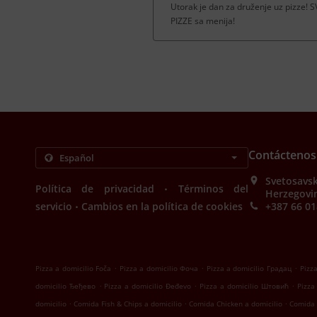
Utorak je dan za druženje uz pizze
PIZZE sa menija!
Contáctenos
Svetosavsk
.
Política de privacidad
Términos del
Herzegovi
.
servicio
Cambios en la política de cookies
+387 66 01
.
.
.
Pizza a domicilio Foča
Pizza a domicilio Фоча
Pizza a domicilio Градац
Pizz
.
.
.
domicilio Ђеђево
Pizza a domicilio Đeđevo
Pizza a domicilio Штовић
Pizza
.
.
.
domicilio
Comida Fish & Chips a domicilio
Comida Chicken a domicilio
Comida 