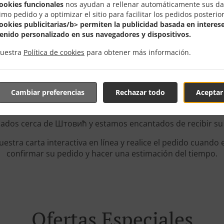
cookies funcionales
nos ayudan a rellenar automáticamente sus da
imo pedido y a optimizar el sitio para facilitar los pedidos posterio
cookies publicitarias/b> permiten la publicidad basada en interese
enido personalizado en sus navegadores y dispositivos.
nuestra
Política de cookies
para obtener más información.
ene Para Delivery En Шт
Cambiar preferencias
Rechazar todo
Aceptar
cados cerca de Штовић y estamos encantados de recibir su 
stra carta interactiva en línea y realice el pedido cuando e
confirmar su pedido y hacer una estimación del tiempo.
Ofertas Especiales