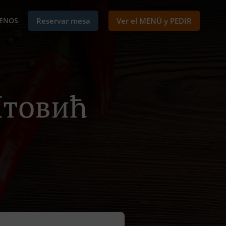
ENOS
Reservar mesa
Ver el MENÚ y PEDIR
Штовић