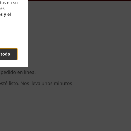
tos en su
res
s y el
овић
 todo
pedido en línea.
sté listo. Nos lleva unos minutos