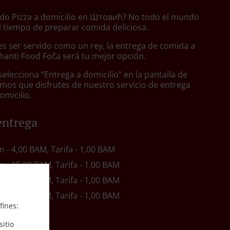
do Pizza a domicilio en Штовић? No todo el mundo
l tiempo de preparar comida deliciosa.
s ser servido como un rey, la entrega de comida a
Shanti Food Foča será tu mejor opción.
lecciona “Entrega a domicilio” en la pantalla de
mos que disfrutes de nuestro servicio de entrega
omicilio.
entrega
in - 4,00 BAM, Tarifa - 1,00 BAM
in - 15,00 BAM, Tarifa - 1,00 BAM
in - 15,00 BAM, Tarifa - 1,00 BAM
in - 20,00 BAM, Tarifa - 1,00 BAM
fines:
itio