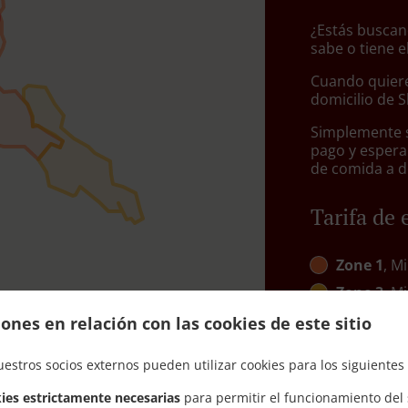
¿Estás buscan
sabe o tiene e
Cuando quiere
domicilio de 
Simplemente se
pago y espera
de comida a d
Tarifa de 
Zone 1
, M
Zone 3
, M
Zone 4
, M
ones en relación con las cookies de este sitio
Zone 5
, M
uestros socios externos pueden utilizar cookies para los siguientes 
ies estrictamente necesarias
para permitir el funcionamiento del s